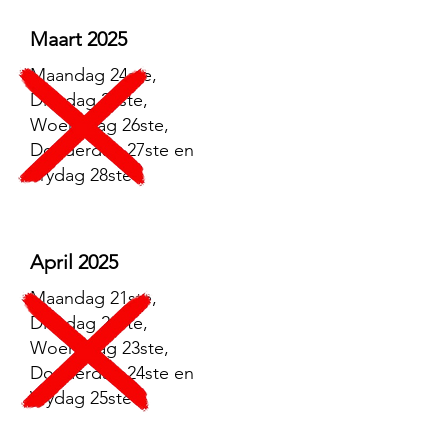
Maart 2025
Maandag 24ste,
Dinsdag 25ste,
Woensdag 26ste,
Donderdag 27ste en
Vrydag 28ste
April 2025
Maandag 21ste,
Dinsdag 22ste,
Woensdag 23ste,
Donderdag 24ste en
Vrydag 25ste