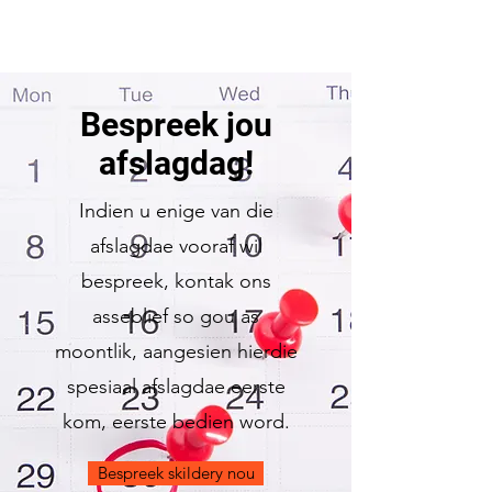
Bespreek jou
afslagdag!
Indien u enige van die
afslagdae vooraf wil
bespreek, kontak ons
asseblief so gou as
moontlik, aangesien hierdie
spesiaal afslagdae eerste
kom, eerste bedien word.
Bespreek skildery nou