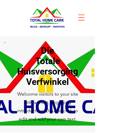
Die
Totale
Huisversorging
Verfwinkel
Welcome visitors to your site
with a short, engaging
introduction. Double click to
edit and add your own text.