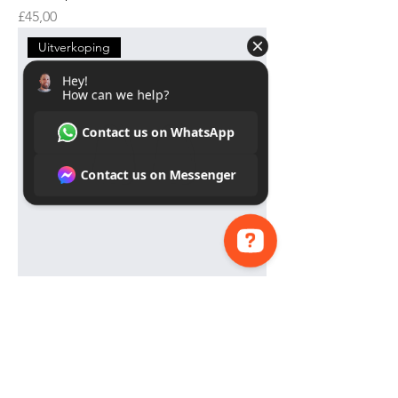
Price
£45,00
Uitverkoping
Hey! How can we help? Contact us on WhatsApp Contact us on Messenger
Ek is 'n produk
Regular Price
Sale Price
£100,00
£95,00