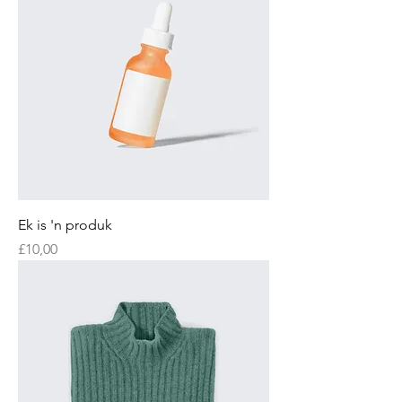
Ek is 'n produk
Price
£10,00