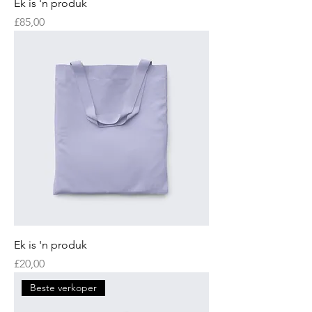
Ek is 'n produk
Price
£85,00
Ek is 'n produk
Price
£20,00
Beste verkoper