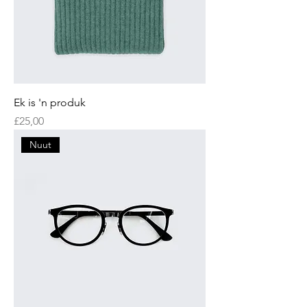
Ek is 'n produk
Price
£25,00
Nuut