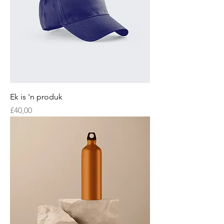
Ek is 'n produk
Price
£40,00