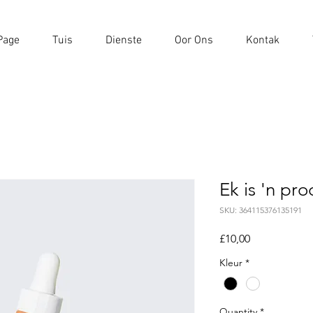
Page
Tuis
Dienste
Oor Ons
Kontak
Ek is 'n pr
SKU: 364115376135191
Price
£10,00
Kleur
*
Quantity
*