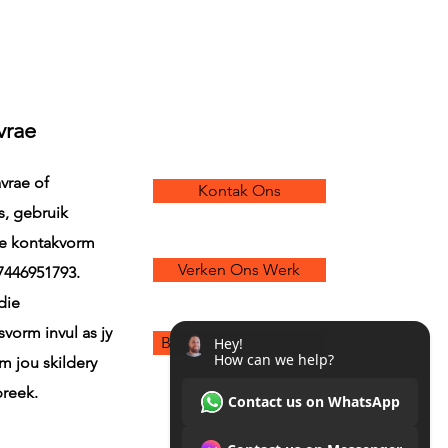
kan koop.
vrae
avrae of
Kontak Ons
s, gebruik
ie kontakvorm
Verken Ons Werk
07446951793.
die
vorm invul as jy
Bespreek skildery nou
m jou skildery
preek.