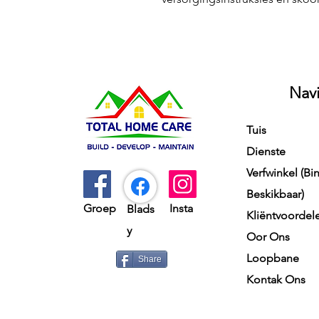
Navi
Tuis
Dienste
Verfwinkel (Bi
Beskikbaar)
Groep
Insta
Blads
Kliëntvoordel
y
Oor Ons
Loopbane
Share
Kontak Ons