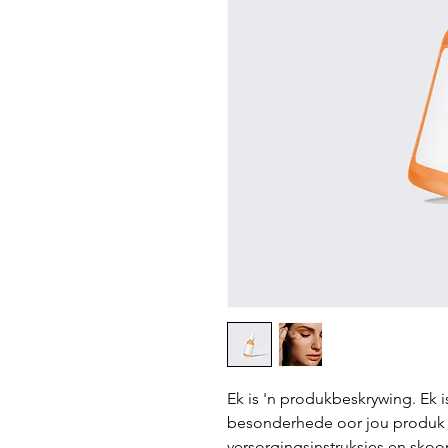
Ek is 'n produkbeskrywing. Ek i
besonderhede oor jou produk by
versorgingsinstruksies en skoo