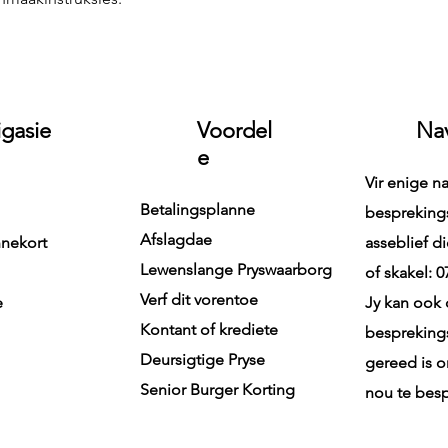
met vertroue by jou 
gasie
Voordel
Na
e
Vir enige n
Betalingsplanne
bespreking
Afslagdae
nnekort
asseblief d
Lewenslange Pryswaarborg
of skakel: 
Verf dit vorentoe
e
Jy kan ook 
Kontant of krediete
besprekings
Deursigtige Pryse
gereed is o
Senior Burger Korting
nou te bes